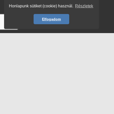
Honlapunk sütiket (cookie) használ.
Részletek
Elfogadom
© Copyright 2026 | TENORSOPRANO –
HORVÁTH ISTVÁN
| All rights reserved!
Adatvédelem
Impresszum