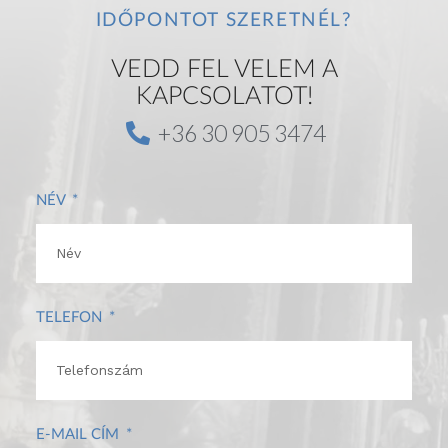
g
IDŐPONTOT SZERETNÉL?
a
t
VEDD FEL VELEM A
i
KAPCSOLATOT!
o
n
+36 30 905 3474
NÉV
TELEFON
E-MAIL CÍM