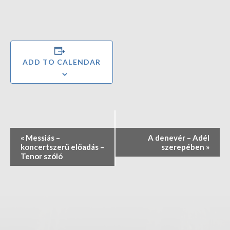
ADD TO CALENDAR
E
«
Messiás –
A denevér – Adél
v
koncertszerű előadás –
szerepében
»
e
Tenor szóló
n
t
N
a
v
i