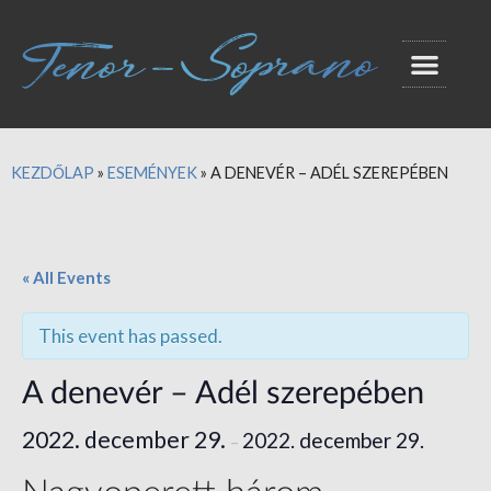
KEZDŐLAP
»
ESEMÉNYEK
»
A DENEVÉR – ADÉL SZEREPÉBEN
« All Events
This event has passed.
A denevér – Adél szerepében
2022. december 29.
2022. december 29.
–