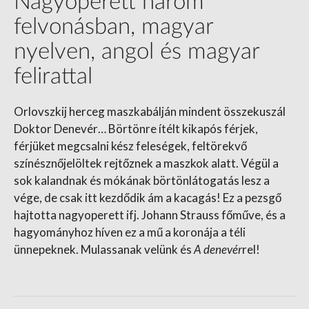
Nagyoperett három
felvonásban, magyar
nyelven, angol és magyar
felirattal
Orlovszkij herceg maszkabálján mindent összekuszál
Doktor Denevér… Börtönre ítélt kikapós férjek,
férjüket megcsalni kész feleségek, feltörekvő
színésznőjelöltek rejtőznek a maszkok alatt. Végül a
sok kalandnak és mókának börtönlátogatás lesz a
vége, de csak itt kezdődik ám a kacagás! Ez a pezsgő
hajtotta nagyoperett ifj. Johann Strauss főműve, és a
hagyományhoz híven ez a mű a koronája a téli
ünnepeknek. Mulassanak velünk és
A denevér
rel!