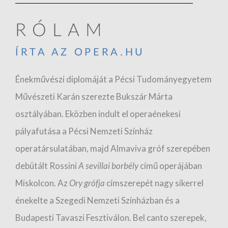
RÓLAM
ÍRTA AZ OPERA.HU
Énekművészi diplomáját a Pécsi Tudományegyetem
Művészeti Karán szerezte Bukszár Márta
osztályában. Eközben indult el operaénekesi
pályafutása a Pécsi Nemzeti Színház
operatársulatában, majd Almaviva gróf szerepében
debütált Rossini
A sevillai borbély
című operájában
Miskolcon. Az
Ory grófja
címszerepét nagy sikerrel
énekelte a Szegedi Nemzeti Színházban és a
Budapesti Tavaszi Fesztiválon. Bel canto szerepek,