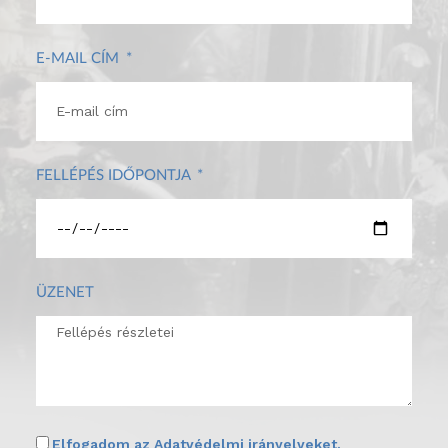
E-MAIL CÍM
FELLÉPÉS IDŐPONTJA
ÜZENET
Elfogadom az
Adatvédelmi irányelveket
.