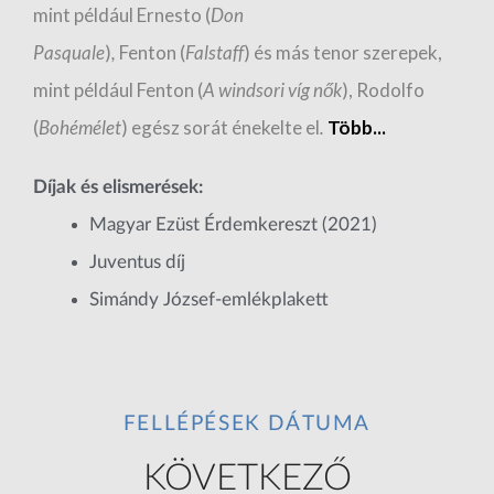
mint például Ernesto (
Don
Pasquale
)
,
Fenton (
Falstaff
) és más tenor szerepek,
mint például Fenton (
A windsori víg nők
),
Rodolfo
(
Bohémélet
) egész sorát énekelte el
.
Több...
Díjak és elismerések:
Magyar Ezüst Érdemkereszt (2021)
Juventus díj
Simándy József-emlékplakett
FELLÉPÉSEK DÁTUMA
KÖVETKEZŐ