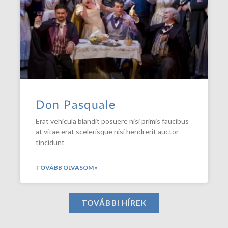
Don Pasquale
Erat vehicula blandit posuere nisi primis faucibus
at vitae erat scelerisque nisi hendrerit auctor
tincidunt
TOVÁBB OLVASOM »
TOVÁBBI HÍREK