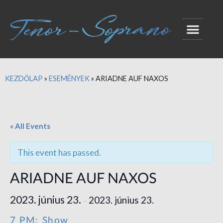
KEZDŐLAP
»
ESEMÉNYEK
»
ARIADNE AUF NAXOS
« All Events
This event has passed.
ARIADNE AUF NAXOS
2023. június 23.
2023. június 23.
–
7 PM: Show