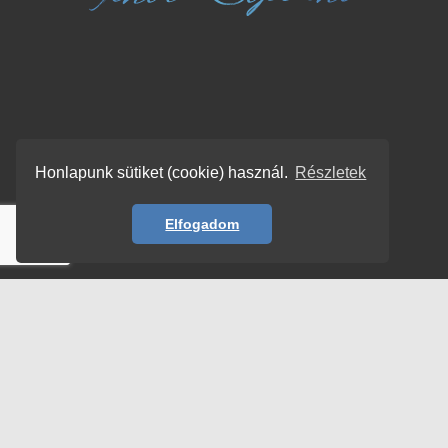
Honlapunk sütiket (cookie) használ.
Részletek
Elfogadom
© Copyright 2026 | TENORSOPRANO –
HORVÁTH ISTVÁN
| All rights reserved!
Adatvédelem
Impresszum