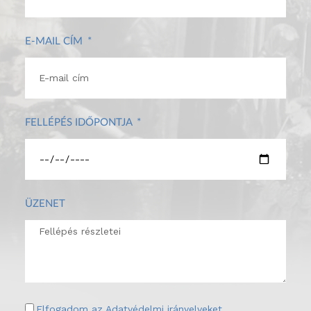
E-MAIL CÍM
FELLÉPÉS IDŐPONTJA
ÜZENET
Elfogadom az
Adatvédelmi irányelveket
.