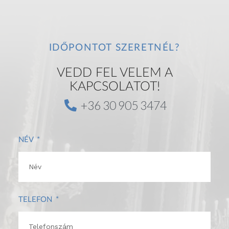
v
i
g
a
IDŐPONTOT SZERETNÉL?
t
i
VEDD FEL VELEM A
o
KAPCSOLATOT!
n
+36 30 905 3474
NÉV
TELEFON