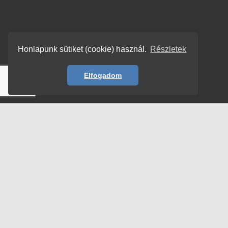
Honlapunk sütiket (cookie) használ.
Részletek
Elfogadom
© Copyright 2026 | TENORSOPRANO –
HORVÁTH ISTVÁN
| All rights reserved!
Adatvédelem
Impresszum