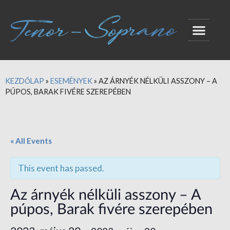
KEZDŐLAP
»
ESEMÉNYEK
»
AZ ÁRNYÉK NÉLKÜLI ASSZONY – A
PÚPOS, BARAK FIVÉRE SZEREPÉBEN
« All Events
This event has passed.
Az árnyék nélküli asszony – A
púpos, Barak fivére szerepében