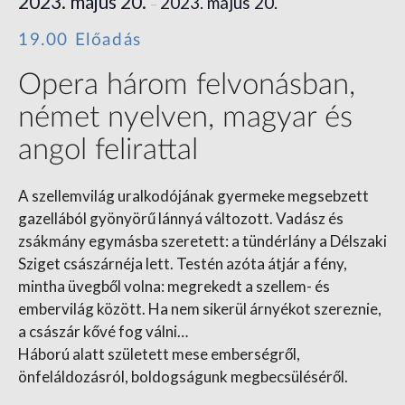
2023. május 20.
2023. május 20.
–
19.00 Előadás
Opera három felvonásban,
német nyelven, magyar és
angol felirattal
A szellemvilág uralkodójának gyermeke megsebzett
gazellából gyönyörű lánnyá változott. Vadász és
zsákmány egymásba szeretett: a tündérlány a Délszaki
Sziget császárnéja lett. Testén azóta átjár a fény,
mintha üvegből volna: megrekedt a szellem- és
embervilág között. Ha nem sikerül árnyékot szereznie,
a császár kővé fog válni…
Háború alatt született mese emberségről,
önfeláldozásról, boldogságunk megbecsüléséről.