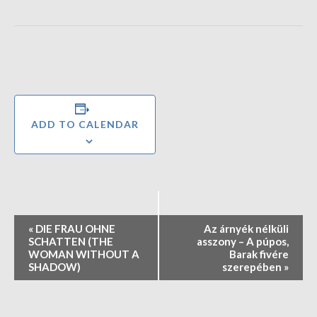
ADD TO CALENDAR
E
«
DIE FRAU OHNE
Az árnyék nélküli
v
SCHATTEN (THE
asszony – A púpos,
e
WOMAN WITHOUT A
Barak fivére
SHADOW)
szerepében
»
n
t
N
a