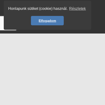
Honlapunk sütiket (cookie) használ.
Részletek
Elfogadom
© Copyright 2026 | TENORSOPRANO –
HORVÁTH ISTVÁN
| All rights reserved!
Adatvédelem
Impresszum