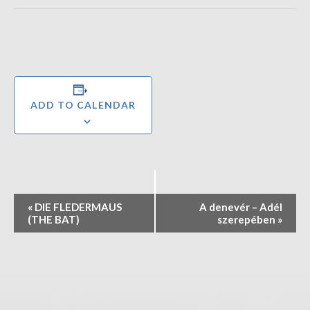
ADD TO CALENDAR
E
«
DIE FLEDERMAUS
A denevér – Adél
v
(THE BAT)
szerepében
»
e
n
t
N
a
v