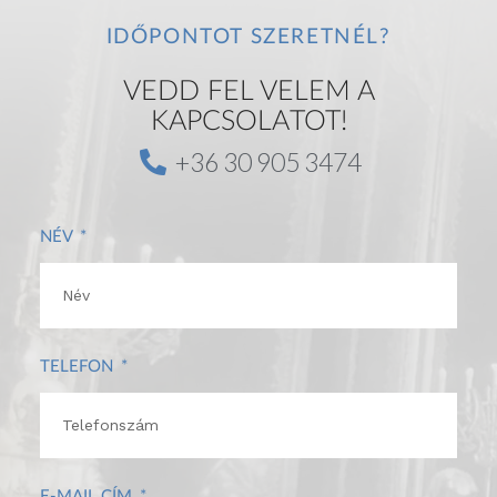
i
IDŐPONTOT SZERETNÉL?
g
a
VEDD FEL VELEM A
t
i
KAPCSOLATOT!
o
+36 30 905 3474
n
NÉV
TELEFON
E-MAIL CÍM