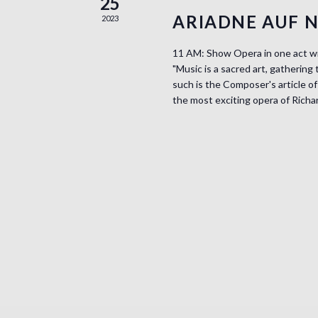
25
d
v
ARIADNE AUF 
2023
.
i
11 AM: Show Opera in one act wit
"Music is a sacred art, gathering 
g
such is the Composer's article of
the most exciting opera of Richar
a
t
i
o
n