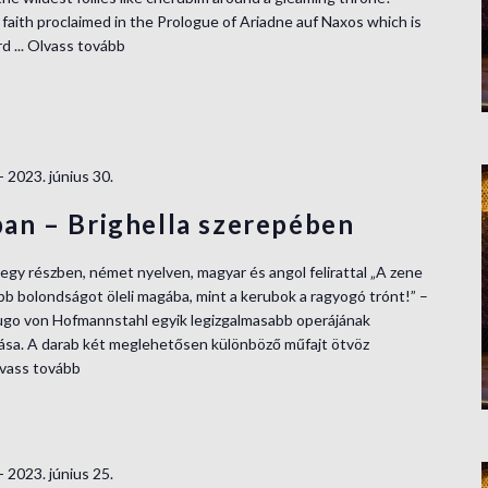
 faith proclaimed in the Prologue of Ariadne auf Naxos which is
d ...
Olvass tovább
-
2023. június 30.
an – Brighella szerepében
 egy részben, német nyelven, magyar és angol felirattal „A zene
b bolondságot öleli magába, mint a kerubok a ragyogó trónt!” –
Hugo von Hofmannstahl egyik legizgalmasabb operájának
lása. A darab két meglehetősen különböző műfajt ötvöz
vass tovább
-
2023. június 25.