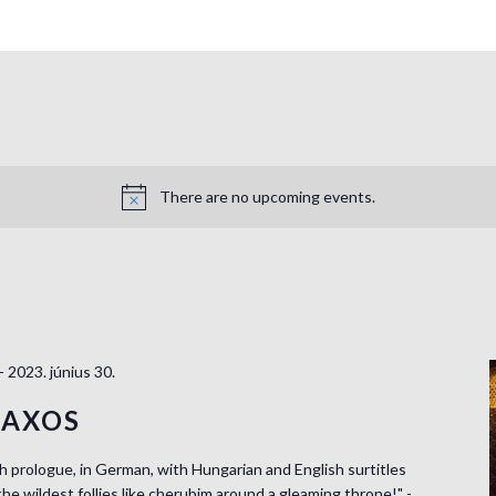
There are no upcoming events.
-
2023. június 30.
NAXOS
 prologue, in German, with Hungarian and English surtitles
the wildest follies like cherubim around a gleaming throne!" -