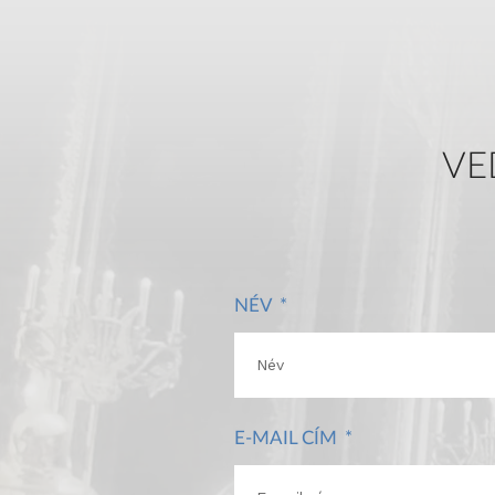
VE
NÉV
E-MAIL CÍM