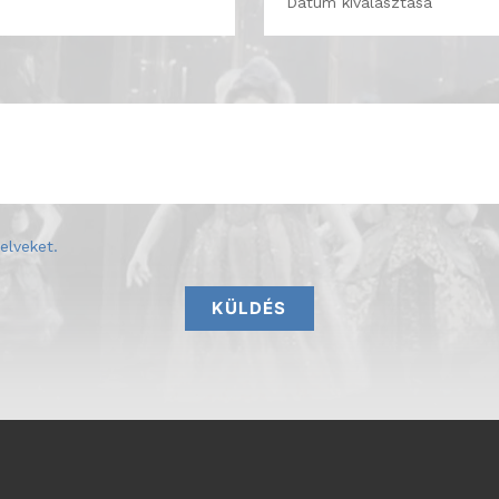
elveket
.
KÜLDÉS