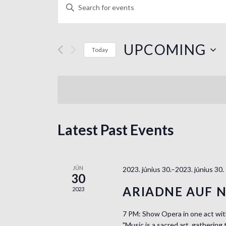
E
E
n
v
t
e
e
UPCOMING
Today
r
n
S
K
e
e
t
l
y
e
s
w
c
o
S
Latest Past Events
t
r
d
d
e
a
.
t
S
a
JÚN
2023. június 30.–2023. június 30.
30
e
e
r
ARIADNE AUF 
2023
.
a
r
c
7 PM: Show Opera in one act with
c
"Music is a sacred art, gathering 