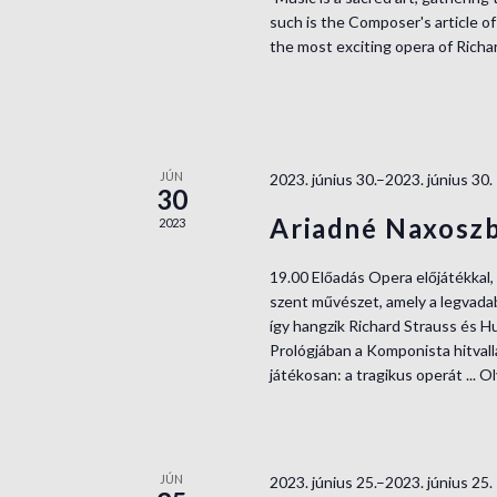
h
h
such is the Composer's article of
f
the most exciting opera of Richar
a
o
r
n
E
v
d
e
JÚN
2023. június 30.–2023. június 30.
30
V
n
Ariadné Naxoszb
2023
t
i
s
19.00 Előadás Opera előjátékkal,
b
e
szent művészet, amely a legvadab
y
így hangzik Richard Strauss és 
w
K
Prológjában a Komponista hitval
e
játékosan: a tragikus operát ...
Ol
s
y
w
N
o
a
r
JÚN
2023. június 25.–2023. június 25.