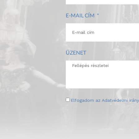
E-MAIL CÍM
ÜZENET
Elfogadom az
Adatvédelmi irány