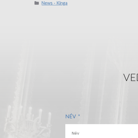
News - Kinga
VE
NÉV