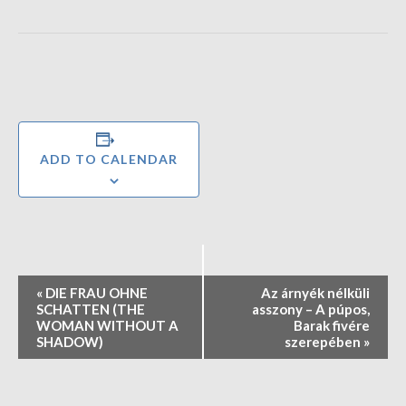
ADD TO CALENDAR
E
«
DIE FRAU OHNE
Az árnyék nélküli
v
SCHATTEN (THE
asszony – A púpos,
e
WOMAN WITHOUT A
Barak fivére
SHADOW)
szerepében
»
n
t
N
a