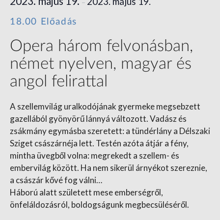
2023. május 19.
2023. május 19.
–
18.00 Előadás
Opera három felvonásban,
német nyelven, magyar és
angol felirattal
A szellemvilág uralkodójának gyermeke megsebzett
gazellából gyönyörű lánnyá változott. Vadász és
zsákmány egymásba szeretett: a tündérlány a Délszaki
Sziget császárnéja lett. Testén azóta átjár a fény,
mintha üvegből volna: megrekedt a szellem- és
embervilág között. Ha nem sikerül árnyékot szereznie,
a császár kővé fog válni…
Háború alatt született mese emberségről,
önfeláldozásról, boldogságunk megbecsüléséről.