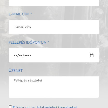
E-MAIL CÍM
FELLÉPÉS IDŐPONTJA
ÜZENET
Elfogadom az
Adatvédelmi irányelveket
.