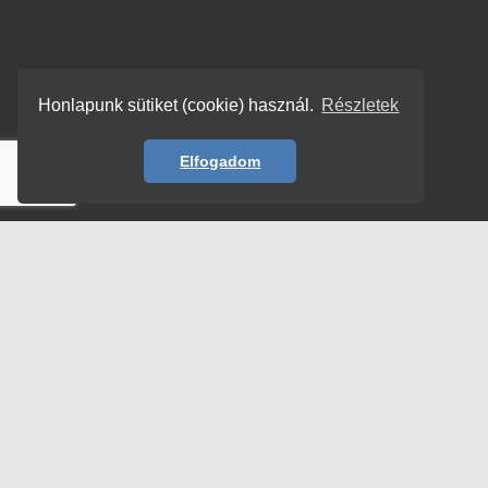
Honlapunk sütiket (cookie) használ.
Részletek
Elfogadom
© Copyright 2026 | TENORSOPRANO –
HORVÁTH ISTVÁN
| All rights reserved!
Adatvédelem
Impresszum