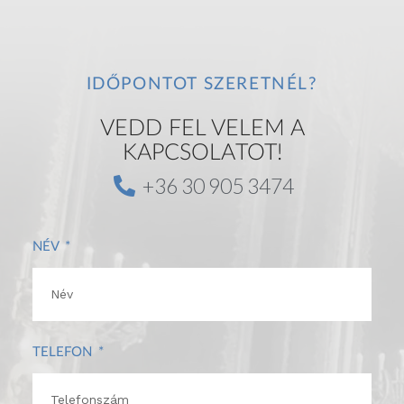
v
i
g
a
IDŐPONTOT SZERETNÉL?
t
i
VEDD FEL VELEM A
o
KAPCSOLATOT!
n
+36 30 905 3474
NÉV
TELEFON