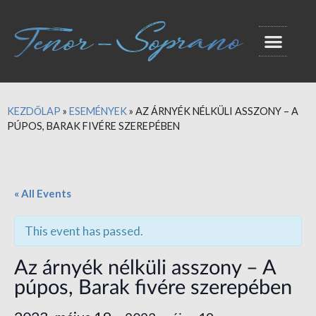
KEZDŐLAP
»
ESEMÉNYEK
»
AZ ÁRNYÉK NÉLKÜLI ASSZONY – A
PÚPOS, BARAK FIVÉRE SZEREPÉBEN
« All Events
This event has passed.
Az árnyék nélküli asszony – A
púpos, Barak fivére szerepében