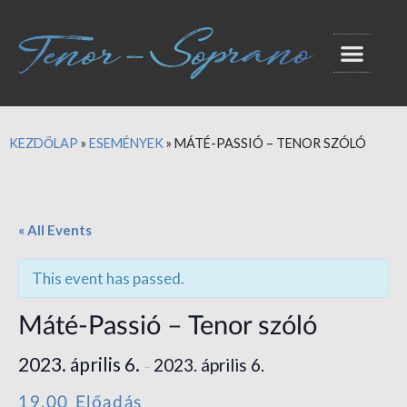
KEZDŐLAP
»
ESEMÉNYEK
»
MÁTÉ-PASSIÓ – TENOR SZÓLÓ
« All Events
This event has passed.
Máté-Passió – Tenor szóló
2023. április 6.
2023. április 6.
–
19.00 Előadás