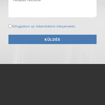
Elfogadom az
Adatvédelmi irányelveket
.
KÜLDÉS