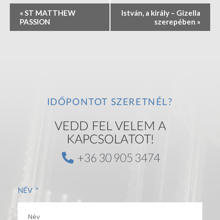
E
«
ST MATTHEW
István, a király – Gizella
v
PASSION
szerepében
»
e
n
t
N
a
v
i
IDŐPONTOT SZERETNÉL?
g
a
VEDD FEL VELEM A
t
i
KAPCSOLATOT!
o
+36 30 905 3474
n
NÉV