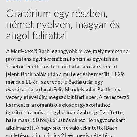
Oratórium egy részben,
német nyelven, magyar és
angol felirattal
A
Máté-passió
Bach legnagyobb műve, mely nemcsak a
protestáns egyházzenében, hanem az egyetemes
zenetörténetben is felülmúlhatatlan csúcspontot
jelent. Bach halála után a mű feledésbe merült. 1829.
március 11-én, az eredeti előadás után egy
évszázaddal a darab Felix Mendelssohn-Bartholdy
vezényletével újra megszólalt Berlinben. A zeneszerző
karmester a romantikus előadói gyakorlathoz
igazította a művet, egyharmadával megrövidítette,
hatalmas (158 fős) kórust és ehhez illő nagyzenekart
alkalmazott. A nagy sikerre való tekintettel Bach
születésnapján, március 21-én megismételték a